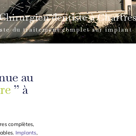
Chirurgien dentiste à Chartre
iste du traitement complet sur implant
enue au
re
” à
ires complètes,
tables.
Implants
,