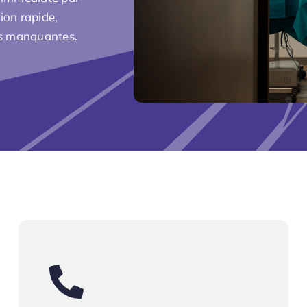
ion rapide,
ts manquantes.