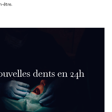
n-être
.
uvelles dents en 24h