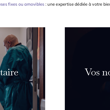
ses fixes ou amovibles
:
une expertise dédiée à votre bie
taire
Vos no