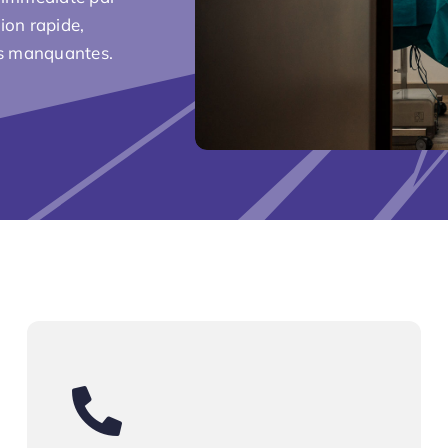
ion rapide,
ts manquantes.