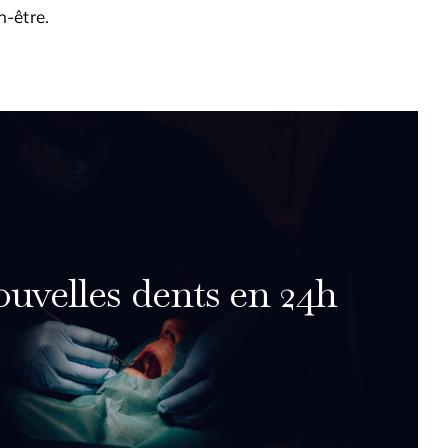
n-être
.
uvelles dents en 24h