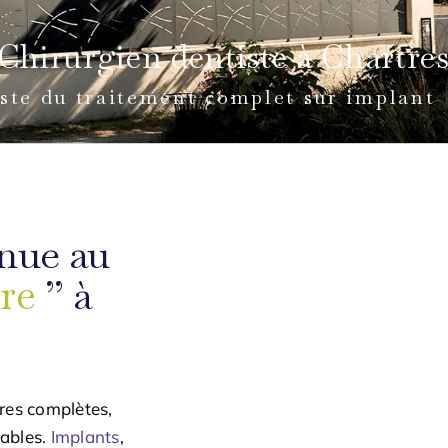
Chirurgien dentiste à Chartre
iste du traitement complet sur implant
enue au
re
” à
ires complètes,
tables.
Implants
,