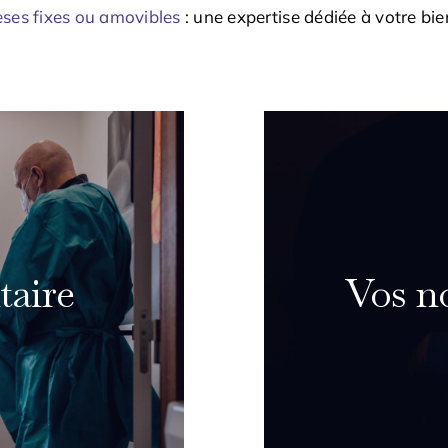
ses fixes ou amovibles
:
une expertise dédiée à votre bie
taire
Vos no